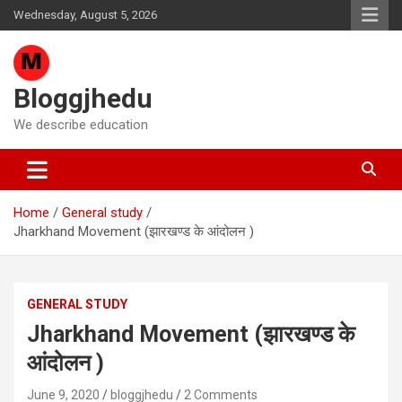
Skip
Wednesday, August 5, 2026
to
content
Bloggjhedu
We describe education
Home
General study
Jharkhand Movement (झारखण्ड के आंदोलन )
GENERAL STUDY
Jharkhand Movement (झारखण्ड के
आंदोलन )
June 9, 2020
bloggjhedu
2 Comments