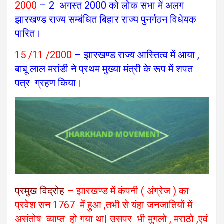
2000
– 2 अगस्त 2000 को लोक सभा में अलग
झारखण्ड राज्य सम्बंधित बिहार राज्य पुनर्गठन विधेयक
पारित।
15 /11 /2000
– झारखण्ड राज्य आस्तित्व में आया ,
बाबू लाल मरांडी ने प्रथम मुख्या मंत्री के रूप में शपत
पत्र ग्रहण किया।
प्रमुख विद्रोह
– झारखण्ड में कंपनी ( अंग्रेज ) का
प्रवेश सन 1767 में हुआ ,तभी से यंहा जनजातियों में
असंतोष व्याप्त हो गया था| उसपर भी मुगलो , मराठो ,एवं