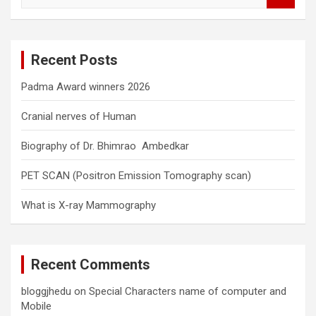
a
r
c
Recent Posts
h
Padma Award winners 2026
Cranial nerves of Human
Biography of Dr. Bhimrao Ambedkar
PET SCAN (Positron Emission Tomography scan)
What is X-ray Mammography
Recent Comments
bloggjhedu
on
Special Characters name of computer and
Mobile