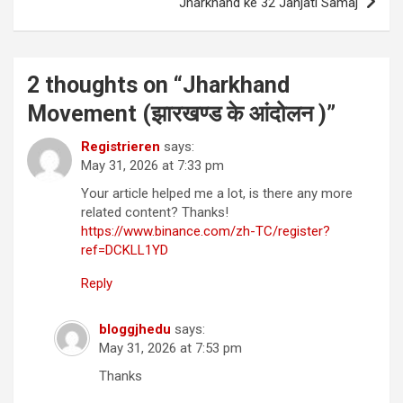
Jharkhand ke 32 Janjati Samaj
2 thoughts on “
Jharkhand
Movement (झारखण्ड के आंदोलन )
”
Registrieren
says:
May 31, 2026 at 7:33 pm
Your article helped me a lot, is there any more
related content? Thanks!
https://www.binance.com/zh-TC/register?
ref=DCKLL1YD
Reply
bloggjhedu
says:
May 31, 2026 at 7:53 pm
Thanks