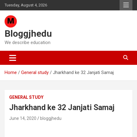
Skip
Tuesday, August 4, 2026
to
content
Bloggjhedu
We describe education
Home
General study
Jharkhand ke 32 Janjati Samaj
GENERAL STUDY
Jharkhand ke 32 Janjati Samaj
June 14, 2020
bloggjhedu