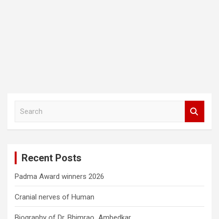
S
e
a
r
c
Recent Posts
h
Padma Award winners 2026
Cranial nerves of Human
Biography of Dr. Bhimrao Ambedkar